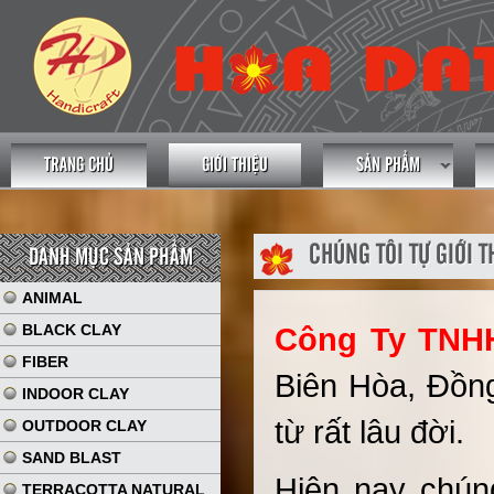
TRANG CHỦ
GIỚI THIỆU
SẢN PHẨM
CHÚNG TÔI TỰ GIỚI T
DANH MỤC SẢN PHẨM
ANIMAL
BLACK CLAY
Công Ty TNH
FIBER
Biên Hòa, Đồng
INDOOR CLAY
từ rất lâu đời.
OUTDOOR CLAY
SAND BLAST
Hiện nay chún
TERRACOTTA NATURAL