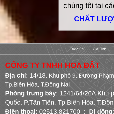
chúng tôi tại cá
CHẤT LƯỢ
Trang Chủ
Giới Thiệu
CÔNG TY TNHH HOA ĐẤT
Địa chỉ
: 14/18,
Khu phố 9,
Đường Phạm 
Tp.Biên Hòa, T.Đồng Nai
Phòng trưng bày
: 1241/64/26A Khu 
Quốc, P.Tân Tiến, Tp.Biên Hòa, T.Đồn
Điện thoại
: 02513.821700 ;
Di động