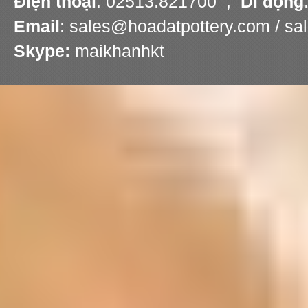
Điện thoại
: 02513.821700 ;
Di động
Email
: sales@hoadatpottery.com / s
Skype:
maikhanhkt