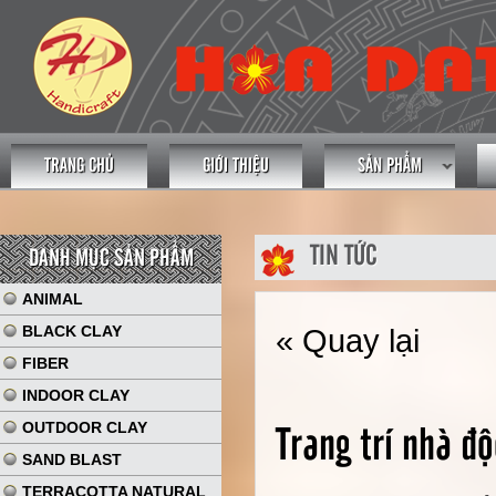
TRANG CHỦ
GIỚI THIỆU
SẢN PHẨM
TIN TỨC
DANH MỤC SẢN PHẨM
ANIMAL
BLACK CLAY
« Quay lại
FIBER
INDOOR CLAY
OUTDOOR CLAY
Trang trí nhà đ
SAND BLAST
TERRACOTTA NATURAL