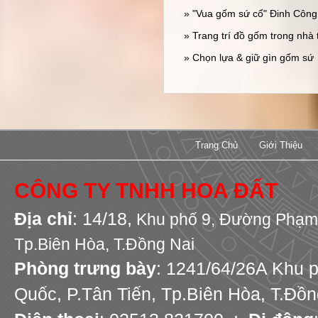
» "Vua gốm sứ cổ" Đinh Côn
» Trang trí đồ gốm trong nhà
» Chọn lựa & giữ gìn gốm sứ
Trang Chủ
Giới Thiệu
CÔNG TY TNHH HOA ĐẤT
Địa chỉ
: 14/18,
Khu phố 9,
Đường Phạm 
Tp.Biên Hòa, T.Đồng Nai
Phòng trưng bày
: 1241/64/26A Khu 
Quốc, P.Tân Tiến, Tp.Biên Hòa, T.Đồn