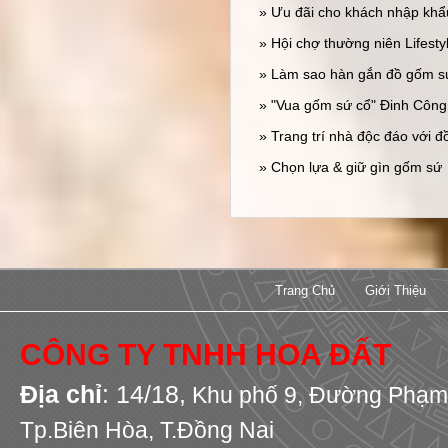
» Ưu đãi cho khách nhập khẩ
» Hội chợ thường niên Lifesty
» Làm sao hàn gắn đồ gốm sứ
» "Vua gốm sứ cổ" Đinh Côn
» Trang trí nhà độc đáo với đ
» Chọn lựa & giữ gìn gốm sứ
Trang Chủ
Giới Thiệu
CÔNG TY TNHH HOA ĐẤT
Địa chỉ
: 14/18,
Khu phố 9,
Đường Phạm 
Tp.Biên Hòa, T.Đồng Nai