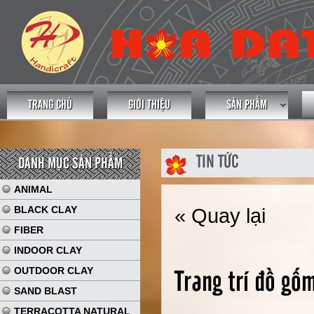
TRANG CHỦ
GIỚI THIỆU
SẢN PHẨM
TIN TỨC
DANH MỤC SẢN PHẨM
ANIMAL
BLACK CLAY
« Quay lại
FIBER
INDOOR CLAY
OUTDOOR CLAY
Trang trí đồ gố
SAND BLAST
TERRACOTTA NATURAL