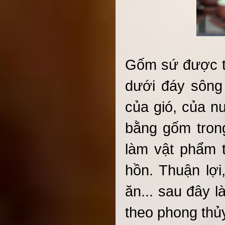
Gốm sứ được tạ
dưới đáy sông 
của gió, của nư
bằng gốm trong
làm vật phẩm t
hồn. Thuận lợi
ăn... sau đây l
theo phong thủy