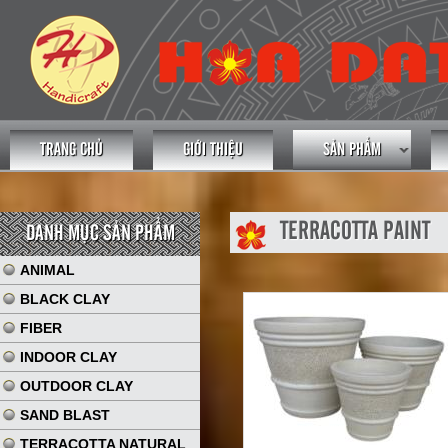
TRANG CHỦ
GIỚI THIỆU
SẢN PHẨM
TERRACOTTA PAINT
DANH MỤC SẢN PHẨM
ANIMAL
BLACK CLAY
FIBER
INDOOR CLAY
OUTDOOR CLAY
SAND BLAST
TERRACOTTA NATURAL