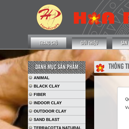
TRANG CHỦ
GIỚI THIỆU
SẢN
THÔNG T
DANH MỤC SẢN PHẨM
ANIMAL
BLACK CLAY
FIBER
Qu
INDOOR CLAY
Vu
OUTDOOR CLAY
SAND BLAST
TERRACOTTA NATURAL