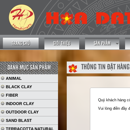
TRANG CHỦ
GIỚI THIỆU
SẢN PHẨM
THÔNG TIN ĐẶT HÀNG
DANH MỤC SẢN PHẨM
ANIMAL
BLACK CLAY
FIBER
Quý khách hàng có 
INDOOR CLAY
Vui lòng điền đầy 
OUTDOOR CLAY
SAND BLAST
TERRACOTTA NATURAL