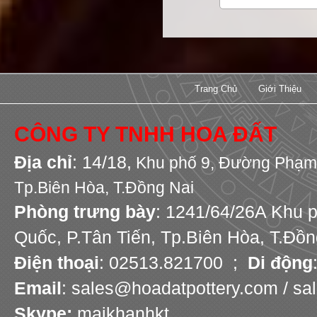
Trang Chủ
Giới Thiệu
CÔNG TY TNHH HOA ĐẤT
Địa chỉ
: 14/18,
Khu phố 9,
Đường Phạm 
Tp.Biên Hòa, T.Đồng Nai
Phòng trưng bày
: 1241/64/26A Khu 
Quốc, P.Tân Tiến, Tp.Biên Hòa, T.Đồn
Điện thoại
: 02513.821700 ;
Di động
Email
: sales@hoadatpottery.com / s
Skype:
maikhanhkt