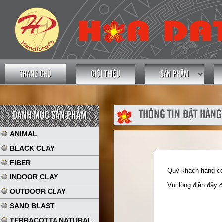
TRANG CHỦ
GIỚI THIỆU
SẢN PHẨM
THÔNG TIN ĐẶT HÀNG
DANH MỤC SẢN PHẨM
ANIMAL
BLACK CLAY
FIBER
Quý khách hàng có 
INDOOR CLAY
Vui lòng điền đầy 
OUTDOOR CLAY
SAND BLAST
TERRACOTTA NATURAL