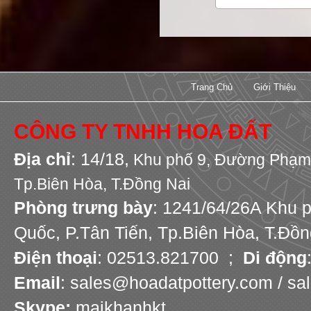
Trang Chủ
Giới Thiệu
CÔNG TY TNHH HOA ĐẤT
Địa chỉ
: 14/18,
Khu phố 9,
Đường Phạm 
Tp.Biên Hòa, T.Đồng Nai
Phòng trưng bày
: 1241/64/26A Khu 
Quốc, P.Tân Tiến, Tp.Biên Hòa, T.Đồn
Điện thoại
: 02513.821700 ;
Di động
Email
: sales@hoadatpottery.com / s
Skype:
maikhanhkt