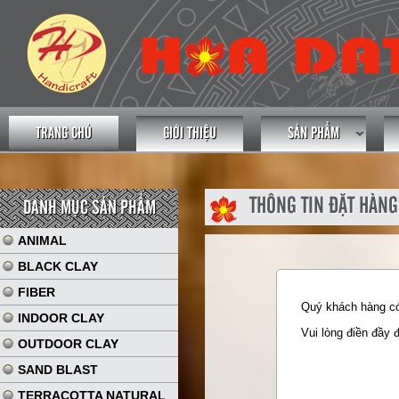
TRANG CHỦ
GIỚI THIỆU
SẢN PHẨM
THÔNG TIN ĐẶT HÀNG
DANH MỤC SẢN PHẨM
ANIMAL
BLACK CLAY
FIBER
Quý khách hàng có 
INDOOR CLAY
Vui lòng điền đầy 
OUTDOOR CLAY
SAND BLAST
TERRACOTTA NATURAL