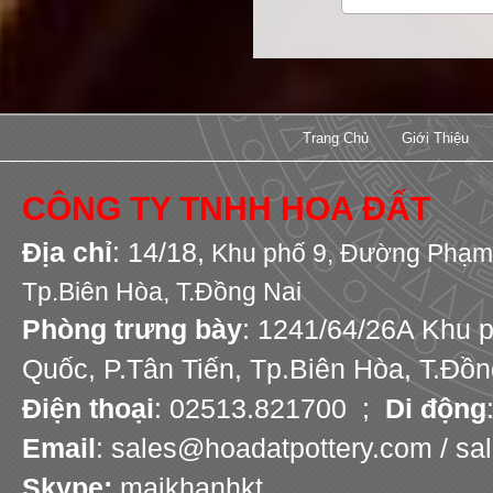
Trang Chủ
Giới Thiệu
CÔNG TY TNHH HOA ĐẤT
Địa chỉ
: 14/18,
Khu phố 9,
Đường Phạm 
Tp.Biên Hòa, T.Đồng Nai
Phòng trưng bày
: 1241/64/26A Khu 
Quốc, P.Tân Tiến, Tp.Biên Hòa, T.Đồn
Điện thoại
: 02513.821700 ;
Di động
Email
: sales@hoadatpottery.com / s
Skype:
maikhanhkt