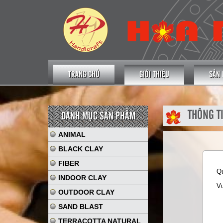
TRANG CHỦ
GIỚI THIỆU
SẢN
THÔNG T
DANH MỤC SẢN PHẨM
ANIMAL
BLACK CLAY
FIBER
Qu
INDOOR CLAY
Vu
OUTDOOR CLAY
SAND BLAST
TERRACOTTA NATURAL