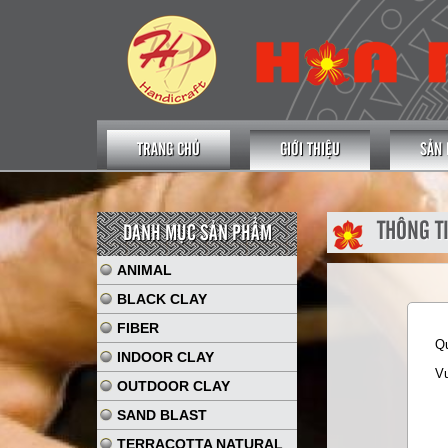
TRANG CHỦ
GIỚI THIỆU
SẢN
THÔNG T
DANH MỤC SẢN PHẨM
ANIMAL
BLACK CLAY
FIBER
Qu
INDOOR CLAY
Vu
OUTDOOR CLAY
SAND BLAST
TERRACOTTA NATURAL