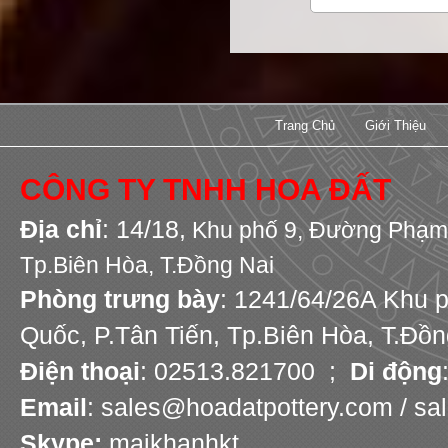
Trang Chủ
Giới Thiệu
CÔNG TY TNHH HOA ĐẤT
Địa chỉ
: 14/18,
Khu phố 9,
Đường Phạm 
Tp.Biên Hòa, T.Đồng Nai
Phòng trưng bày
: 1241/64/26A Khu 
Quốc, P.Tân Tiến, Tp.Biên Hòa, T.Đồn
Điện thoại
: 02513.821700 ;
Di động
Email
: sales@hoadatpottery.com / s
Skype:
maikhanhkt