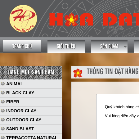
TRANG CHỦ
GIỚI THIỆU
SẢN PHẨM
THÔNG TIN ĐẶT HÀNG
DANH MỤC SẢN PHẨM
ANIMAL
BLACK CLAY
FIBER
Quý khách hàng có 
INDOOR CLAY
Vui lòng điền đầy 
OUTDOOR CLAY
SAND BLAST
TERRACOTTA NATURAL