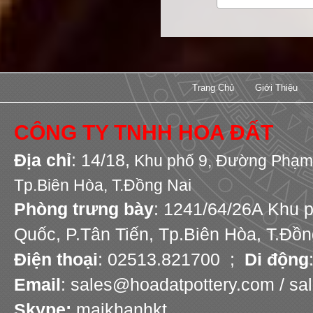
Trang Chủ
Giới Thiệu
CÔNG TY TNHH HOA ĐẤT
Địa chỉ
: 14/18,
Khu phố 9,
Đường Phạm 
Tp.Biên Hòa, T.Đồng Nai
Phòng trưng bày
: 1241/64/26A Khu 
Quốc, P.Tân Tiến, Tp.Biên Hòa, T.Đồn
Điện thoại
: 02513.821700 ;
Di động
Email
: sales@hoadatpottery.com / s
Skype:
maikhanhkt