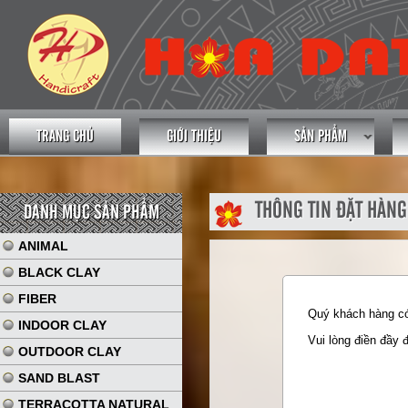
TRANG CHỦ
GIỚI THIỆU
SẢN PHẨM
THÔNG TIN ĐẶT HÀNG
DANH MỤC SẢN PHẨM
ANIMAL
BLACK CLAY
FIBER
Quý khách hàng có 
INDOOR CLAY
Vui lòng điền đầy 
OUTDOOR CLAY
SAND BLAST
TERRACOTTA NATURAL