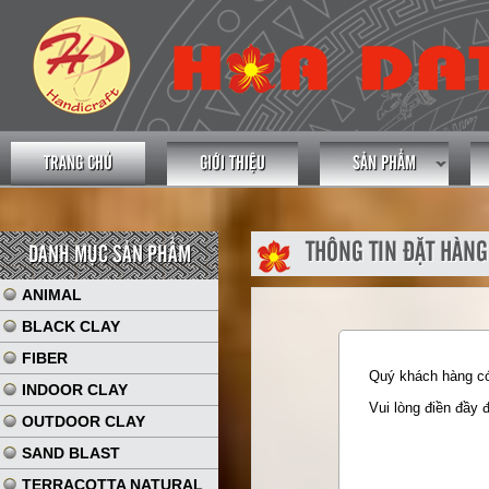
TRANG CHỦ
GIỚI THIỆU
SẢN PHẨM
THÔNG TIN ĐẶT HÀNG
DANH MỤC SẢN PHẨM
ANIMAL
BLACK CLAY
FIBER
Quý khách hàng có 
INDOOR CLAY
Vui lòng điền đầy 
OUTDOOR CLAY
SAND BLAST
TERRACOTTA NATURAL