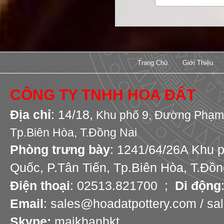
Trang Chủ
Giới Thiệu
CÔNG TY TNHH HOA ĐẤT
Địa chỉ
: 14/18,
Khu phố 9,
Đường Phạm 
Tp.Biên Hòa, T.Đồng Nai
Phòng trưng bày
: 1241/64/26A Khu 
Quốc, P.Tân Tiến, Tp.Biên Hòa, T.Đồn
Điện thoại
: 02513.821700 ;
Di động
Email
: sales@hoadatpottery.com / s
Skype:
maikhanhkt