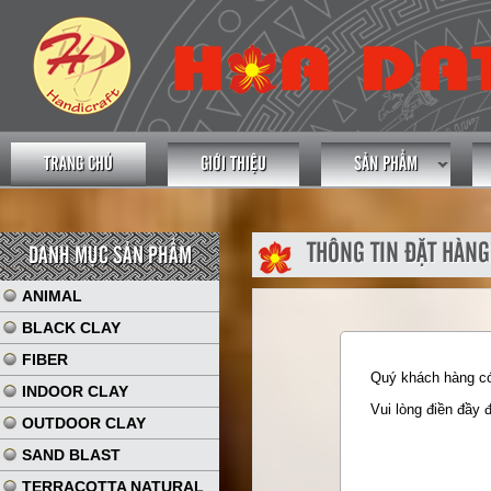
TRANG CHỦ
GIỚI THIỆU
SẢN PHẨM
THÔNG TIN ĐẶT HÀNG
DANH MỤC SẢN PHẨM
ANIMAL
BLACK CLAY
FIBER
Quý khách hàng có 
INDOOR CLAY
Vui lòng điền đầy 
OUTDOOR CLAY
SAND BLAST
TERRACOTTA NATURAL