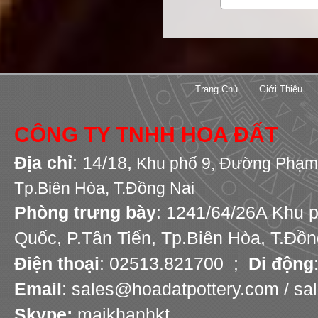
Trang Chủ
Giới Thiệu
CÔNG TY TNHH HOA ĐẤT
Địa chỉ
: 14/18,
Khu phố 9,
Đường Phạm 
Tp.Biên Hòa, T.Đồng Nai
Phòng trưng bày
: 1241/64/26A Khu 
Quốc, P.Tân Tiến, Tp.Biên Hòa, T.Đồn
Điện thoại
: 02513.821700 ;
Di động
Email
: sales@hoadatpottery.com / s
Skype:
maikhanhkt