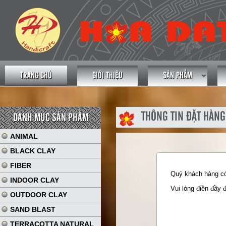
TRANG CHỦ
GIỚI THIỆU
SẢN PHẨM
THÔNG TIN ĐẶT HÀNG
DANH MỤC SẢN PHẨM
ANIMAL
BLACK CLAY
FIBER
Quý khách hàng có 
INDOOR CLAY
Vui lòng điền đầy 
OUTDOOR CLAY
SAND BLAST
TERRACOTTA NATURAL