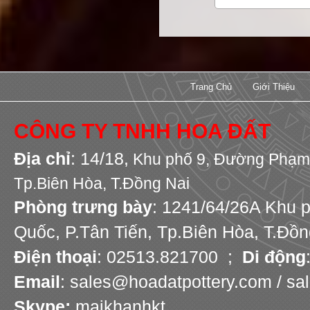
Trang Chủ
Giới Thiệu
CÔNG TY TNHH HOA ĐẤT
Địa chỉ
: 14/18,
Khu phố 9,
Đường Phạm 
Tp.Biên Hòa, T.Đồng Nai
Phòng trưng bày
: 1241/64/26A Khu 
Quốc, P.Tân Tiến, Tp.Biên Hòa, T.Đồn
Điện thoại
: 02513.821700 ;
Di động
Email
: sales@hoadatpottery.com / s
Skype:
maikhanhkt