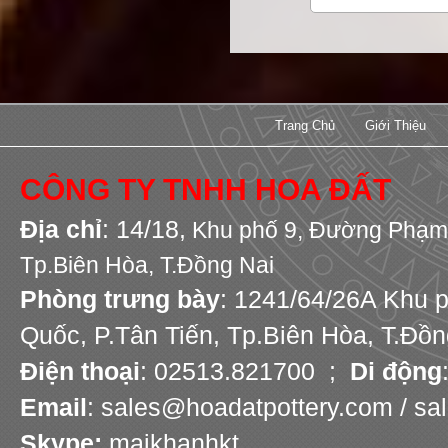
Trang Chủ
Giới Thiệu
CÔNG TY TNHH HOA ĐẤT
Địa chỉ
: 14/18,
Khu phố 9,
Đường Phạm 
Tp.Biên Hòa, T.Đồng Nai
Phòng trưng bày
: 1241/64/26A Khu 
Quốc, P.Tân Tiến, Tp.Biên Hòa, T.Đồn
Điện thoại
: 02513.821700 ;
Di động
Email
: sales@hoadatpottery.com / s
Skype:
maikhanhkt