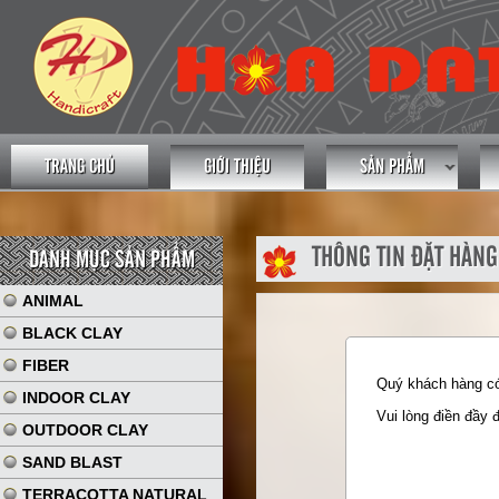
TRANG CHỦ
GIỚI THIỆU
SẢN PHẨM
THÔNG TIN ĐẶT HÀNG
DANH MỤC SẢN PHẨM
ANIMAL
BLACK CLAY
FIBER
Quý khách hàng có 
INDOOR CLAY
Vui lòng điền đầy 
OUTDOOR CLAY
SAND BLAST
TERRACOTTA NATURAL