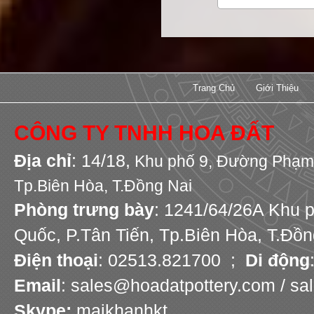
Trang Chủ
Giới Thiệu
CÔNG TY TNHH HOA ĐẤT
Địa chỉ
: 14/18,
Khu phố 9,
Đường Phạm 
Tp.Biên Hòa, T.Đồng Nai
Phòng trưng bày
: 1241/64/26A Khu 
Quốc, P.Tân Tiến, Tp.Biên Hòa, T.Đồn
Điện thoại
: 02513.821700 ;
Di động
Email
: sales@hoadatpottery.com / s
Skype:
maikhanhkt