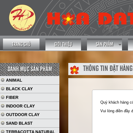
TRANG CHỦ
GIỚI THIỆU
SẢN PHẨM
THÔNG TIN ĐẶT HÀNG
DANH MỤC SẢN PHẨM
ANIMAL
BLACK CLAY
FIBER
Quý khách hàng có 
INDOOR CLAY
Vui lòng điền đầy 
OUTDOOR CLAY
SAND BLAST
TERRACOTTA NATURAL