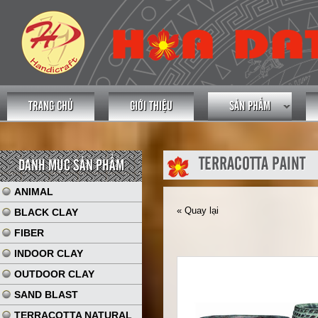
TRANG CHỦ
GIỚI THIỆU
SẢN PHẨM
TERRACOTTA PAINT
DANH MỤC SẢN PHẨM
ANIMAL
« Quay lại
BLACK CLAY
FIBER
INDOOR CLAY
OUTDOOR CLAY
SAND BLAST
TERRACOTTA NATURAL