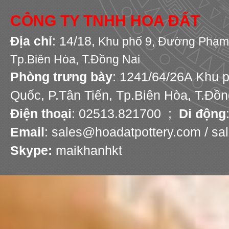
CÔNG TY TNHH HOA ĐẤT
Địa chỉ
: 14/18,
Khu phố 9,
Đường Phạm 
Tp.Biên Hòa, T.Đồng Nai
Phòng trưng bày
: 1241/64/26A Khu 
Quốc, P.Tân Tiến, Tp.Biên Hòa, T.Đồn
Điện thoại
: 02513.821700 ;
Di động
Email
: sales@hoadatpottery.com / s
Skype:
maikhanhkt