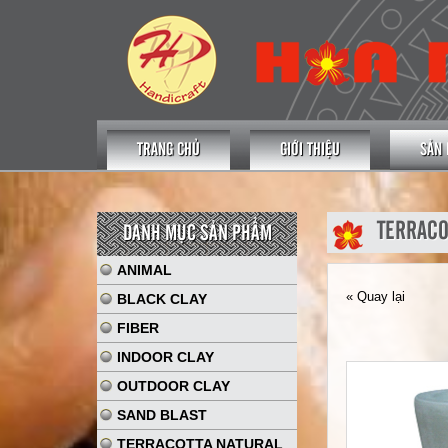
TRANG CHỦ
GIỚI THIỆU
SẢN
TERRACO
DANH MỤC SẢN PHẨM
ANIMAL
« Quay lại
BLACK CLAY
FIBER
INDOOR CLAY
OUTDOOR CLAY
SAND BLAST
TERRACOTTA NATURAL