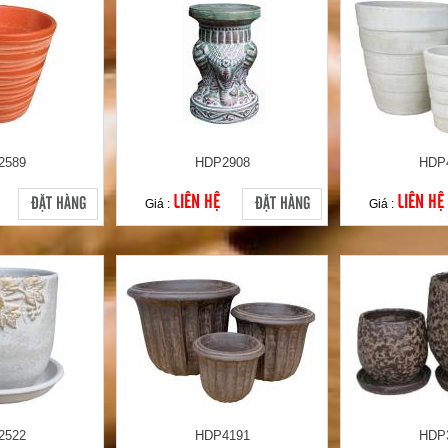
2589
HDP2908
HDP
LIÊN HỆ
LIÊN HỆ
ĐẶT HÀNG
ĐẶT HÀNG
Giá :
Giá :
2522
HDP4191
HDP