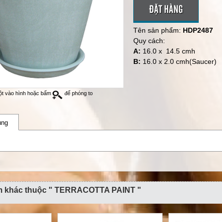
ĐẶT HÀNG
Tên sản phẩm:
HDP2487
Quy cách:
A:
16.0 x 14.5 cmh
B:
16.0 x 2.0 cmh(Saucer)
ột vào hình hoặc bấm
để phóng to
ung
m khác thuộc " TERRACOTTA PAINT "