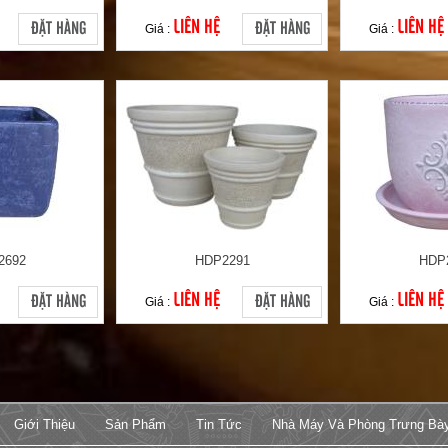
LIÊN HỆ
LIÊN HỆ
ĐẶT HÀNG
ĐẶT HÀNG
Giá :
Giá :
2692
HDP2291
HDP
LIÊN HỆ
LIÊN HỆ
ĐẶT HÀNG
ĐẶT HÀNG
Giá :
Giá :
Giới Thiệu
Sản Phẩm
Tin Tức
Nhà Máy Và Phòng Trưng Bà