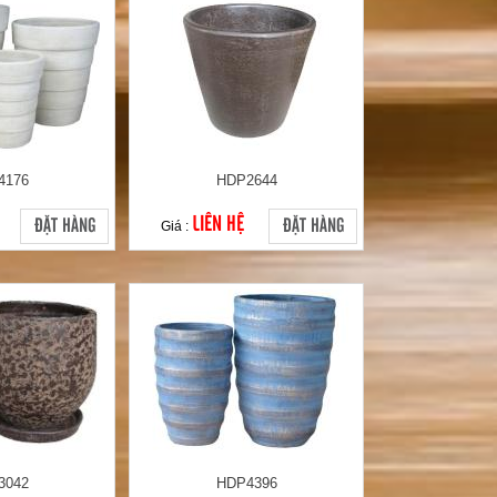
4176
HDP2644
LIÊN HỆ
ĐẶT HÀNG
ĐẶT HÀNG
Giá :
3042
HDP4396