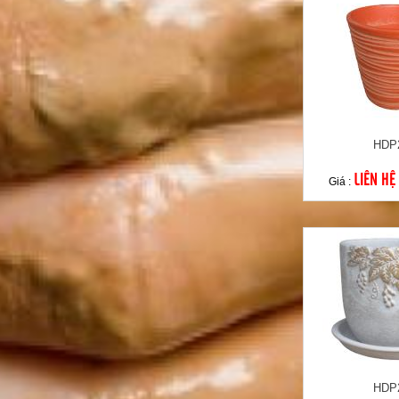
HDP
LIÊN HỆ
Giá :
HDP