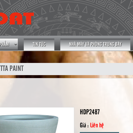
 PHẨM
TIN TỨC
NHÀ MÁY VÀ PHÒNG TRƯNG BÀY
TTA PAINT
HDP2487
Giá :
Liên hệ