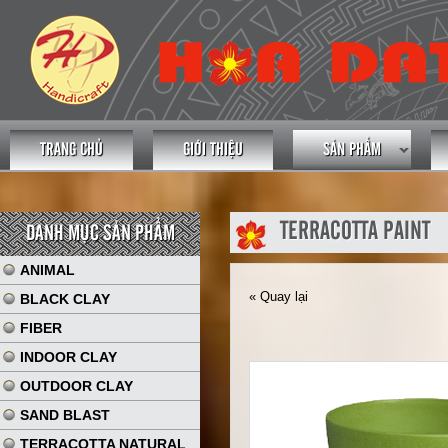
TRANG CHỦ
GIỚI THIỆU
SẢN PHẨM
TERRACOTTA PAINT
DANH MỤC SẢN PHẨM
ANIMAL
« Quay lại
BLACK CLAY
FIBER
INDOOR CLAY
OUTDOOR CLAY
SAND BLAST
TERRACOTTA NATURAL