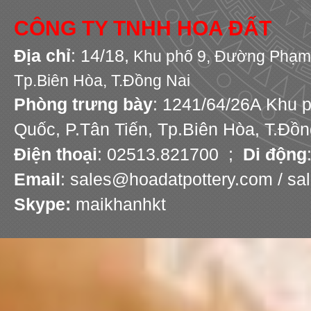
CÔNG TY TNHH HOA ĐẤT
Địa chỉ
: 14/18,
Khu phố 9,
Đường Phạm 
Tp.Biên Hòa, T.Đồng Nai
Phòng trưng bày
: 1241/64/26A Khu 
Quốc, P.Tân Tiến, Tp.Biên Hòa, T.Đồn
Điện thoại
: 02513.821700 ;
Di động
Email
: sales@hoadatpottery.com / s
Skype:
maikhanhkt