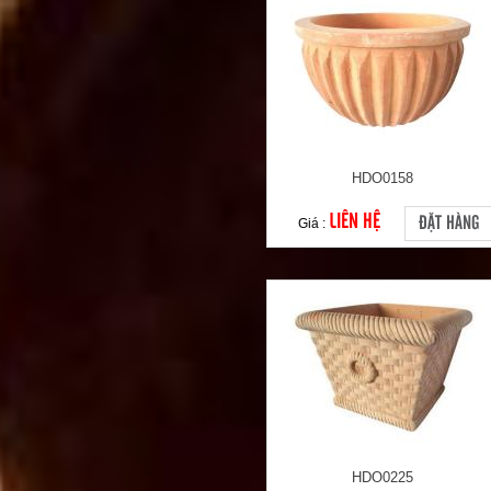
HDO0158
LIÊN HỆ
ĐẶT HÀNG
Giá :
HDO0225