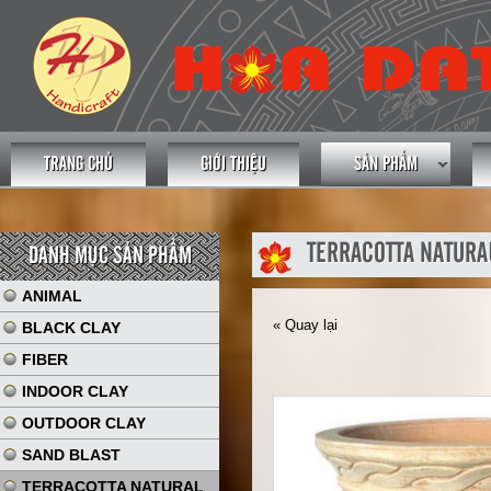
TRANG CHỦ
GIỚI THIỆU
SẢN PHẨM
TERRACOTTA NATURA
DANH MỤC SẢN PHẨM
ANIMAL
« Quay lại
BLACK CLAY
FIBER
INDOOR CLAY
OUTDOOR CLAY
SAND BLAST
TERRACOTTA NATURAL