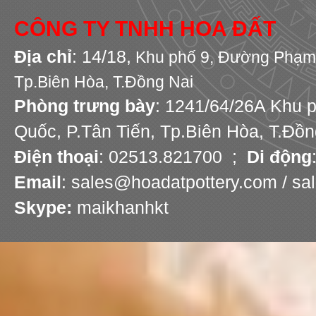
CÔNG TY TNHH HOA ĐẤT
Địa chỉ
: 14/18,
Khu phố 9,
Đường Phạm 
Tp.Biên Hòa, T.Đồng Nai
Phòng trưng bày
: 1241/64/26A Khu 
Quốc, P.Tân Tiến, Tp.Biên Hòa, T.Đồn
Điện thoại
: 02513.821700 ;
Di động
Email
: sales@hoadatpottery.com / s
Skype:
maikhanhkt