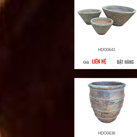
HDO0641
LIÊN HỆ
ĐẶT HÀNG
Giá :
HDO0636