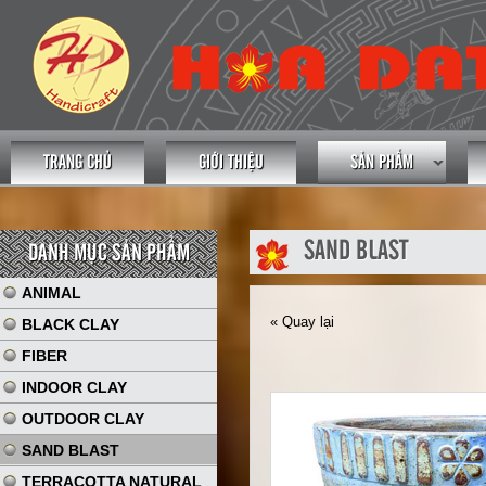
TRANG CHỦ
GIỚI THIỆU
SẢN PHẨM
SAND BLAST
DANH MỤC SẢN PHẨM
ANIMAL
« Quay lại
BLACK CLAY
FIBER
INDOOR CLAY
OUTDOOR CLAY
SAND BLAST
TERRACOTTA NATURAL