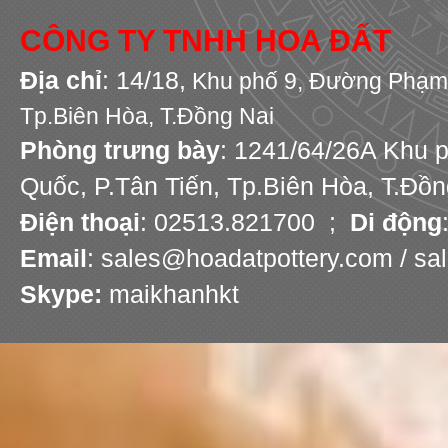
CÔNG TY TNHH HOA ĐẤT
Địa chỉ
: 14/18,
Khu phố 9,
Đường Phạm 
Tp.Biên Hòa, T.Đồng Nai
Phòng trưng bày
: 1241/64/26A Khu 
Quốc, P.Tân Tiến, Tp.Biên Hòa, T.Đồn
Điện thoại
: 02513.821700 ;
Di động
Email
: sales@hoadatpottery.com / s
Skype:
maikhanhkt