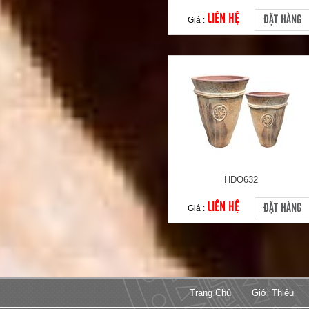
LIÊN HỆ
ĐẶT HÀNG
Giá :
HDO632
LIÊN HỆ
ĐẶT HÀNG
Giá :
Trang Chủ
Giới Thiệu