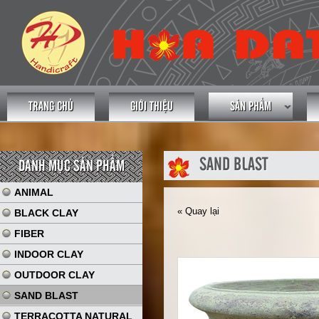
TRANG CHỦ
GIỚI THIỆU
SẢN PHẨM
SAND BLAST
DANH MỤC SẢN PHẨM
ANIMAL
« Quay lại
BLACK CLAY
FIBER
INDOOR CLAY
OUTDOOR CLAY
SAND BLAST
TERRACOTTA NATURAL