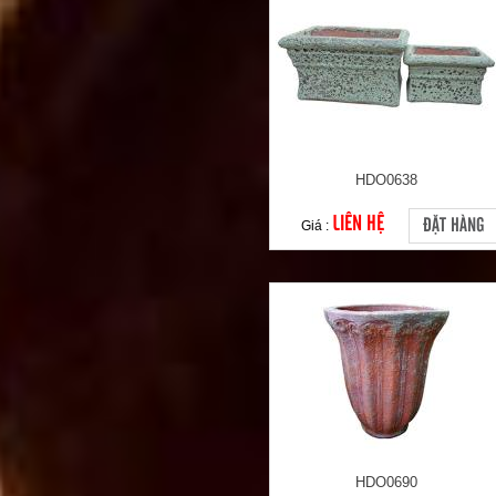
HDO0638
LIÊN HỆ
ĐẶT HÀNG
Giá :
HDO0690