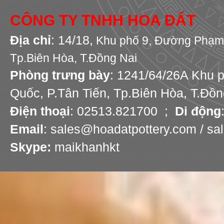
CÔNG TY TNHH HOA ĐẤT
Địa chỉ
: 14/18,
Khu phố 9,
Đường Phạm 
Tp.Biên Hòa, T.Đồng Nai
Phòng trưng bày
: 1241/64/26A Khu 
Quốc, P.Tân Tiến, Tp.Biên Hòa, T.Đồn
Điện thoại
: 02513.821700 ;
Di động
Email
: sales@hoadatpottery.com / s
Skype:
maikhanhkt