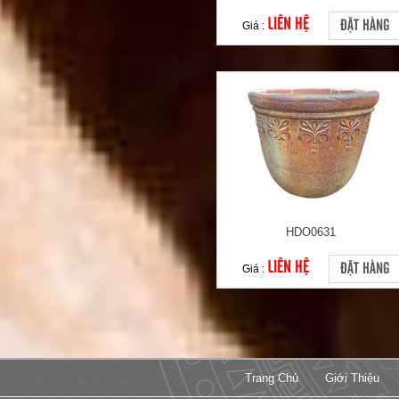
LIÊN HỆ
ĐẶT HÀNG
Giá :
HDO0631
LIÊN HỆ
ĐẶT HÀNG
Giá :
Trang Chủ
Giới Thiệu