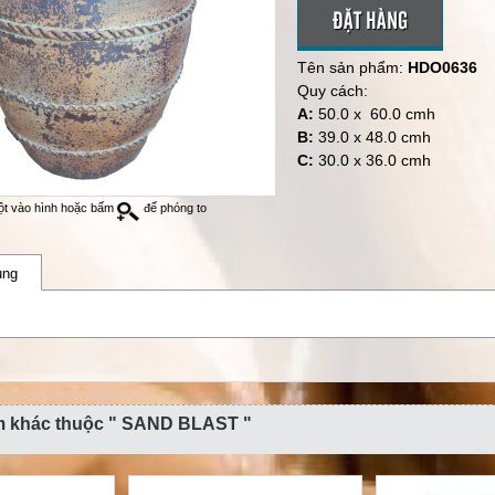
ĐẶT HÀNG
Tên sản phẩm:
HDO0636
Quy cách:
A:
50.0 x 60.0 cmh
B:
39.0 x 48.0 cmh
C:
30.0 x 36.0 cmh
ột vào hình hoặc bấm
để phóng to
ung
m khác thuộc " SAND BLAST "