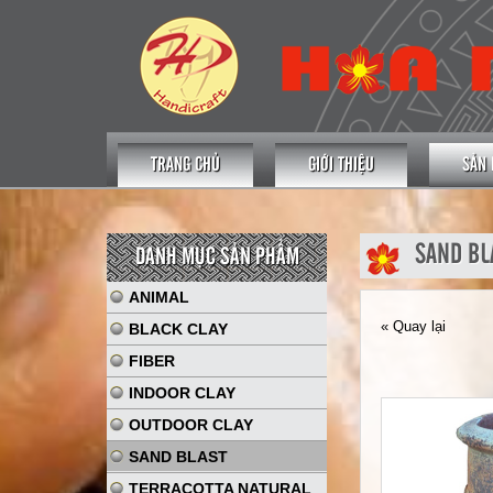
TRANG CHỦ
GIỚI THIỆU
SẢN
SAND BL
DANH MỤC SẢN PHẨM
ANIMAL
« Quay lại
BLACK CLAY
FIBER
INDOOR CLAY
OUTDOOR CLAY
SAND BLAST
TERRACOTTA NATURAL