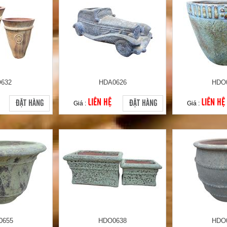
632
HDA0626
HDO
LIÊN HỆ
LIÊN HỆ
ĐẶT HÀNG
ĐẶT HÀNG
Giá :
Giá :
0655
HDO0638
HDO