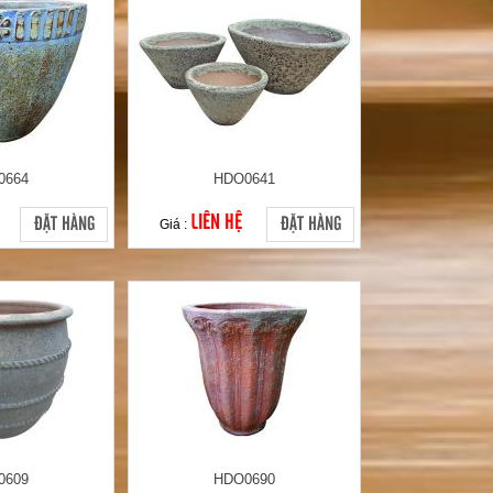
0664
HDO0641
LIÊN HỆ
ĐẶT HÀNG
ĐẶT HÀNG
Giá :
0609
HDO0690