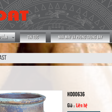
 PHẨM
TIN TỨC
NHÀ MÁY VÀ PHÒNG TRƯNG BÀY
AST
HDO0636
Giá :
Liên hệ