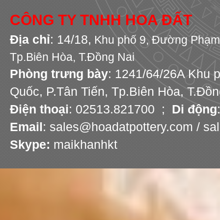
CÔNG TY TNHH HOA ĐẤT
Địa chỉ
: 14/18,
Khu phố 9,
Đường Phạm 
Tp.Biên Hòa, T.Đồng Nai
Phòng trưng bày
: 1241/64/26A Khu 
Quốc, P.Tân Tiến, Tp.Biên Hòa, T.Đồn
Điện thoại
: 02513.821700 ;
Di động
Email
: sales@hoadatpottery.com / s
Skype:
maikhanhkt