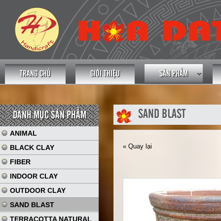
TRANG CHỦ
GIỚI THIỆU
SẢN PHẨM
SAND BLAST
DANH MỤC SẢN PHẨM
ANIMAL
« Quay lại
BLACK CLAY
FIBER
INDOOR CLAY
OUTDOOR CLAY
SAND BLAST
TERRACOTTA NATURAL