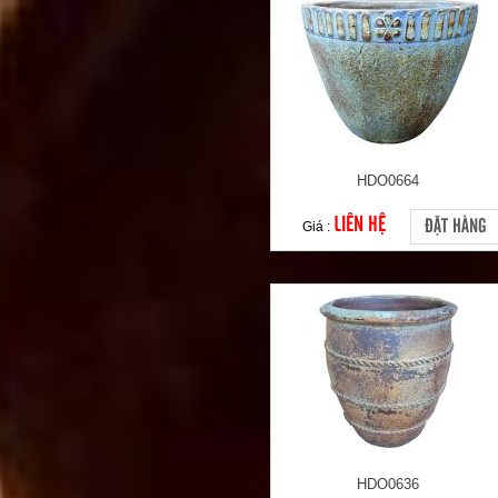
HDO0664
LIÊN HỆ
ĐẶT HÀNG
Giá :
HDO0636