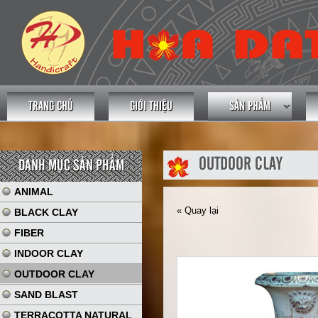
TRANG CHỦ
GIỚI THIỆU
SẢN PHẨM
OUTDOOR CLAY
DANH MỤC SẢN PHẨM
ANIMAL
« Quay lại
BLACK CLAY
FIBER
INDOOR CLAY
OUTDOOR CLAY
SAND BLAST
TERRACOTTA NATURAL