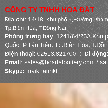
CÔNG TY TNHH HOA ĐẤT
Địa chỉ
: 14/18,
Khu phố 9,
Đường Phạm 
Tp.Biên Hòa, T.Đồng Nai
Phòng trưng bày
: 1241/64/26A Khu 
Quốc, P.Tân Tiến, Tp.Biên Hòa, T.Đồn
Điện thoại
: 02513.821700 ;
Di động
Email
: sales@hoadatpottery.com / s
Skype:
maikhanhkt