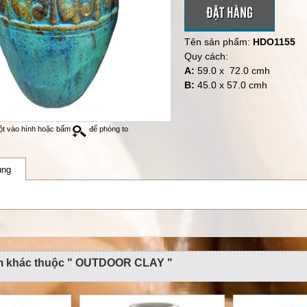
ĐẶT HÀNG
Tên sản phẩm:
HDO1155
Quy cách:
A:
59.0 x 72.0 cmh
B:
45.0 x 57.0 cmh
ột vào hình hoặc bấm
để phóng to
ung
m khác thuộc " OUTDOOR CLAY "