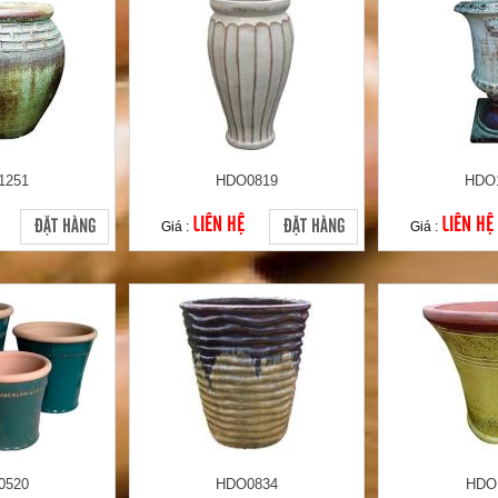
1251
HDO0819
HDO
LIÊN HỆ
LIÊN HỆ
ĐẶT HÀNG
ĐẶT HÀNG
Giá :
Giá :
0520
HDO0834
HDO