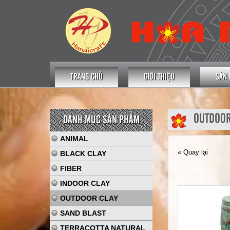
TRANG CHỦ
GIỚI THIỆU
SẢN
OUTDOOR
DANH MỤC SẢN PHẨM
ANIMAL
« Quay lại
BLACK CLAY
FIBER
INDOOR CLAY
OUTDOOR CLAY
SAND BLAST
TERRACOTTA NATURAL