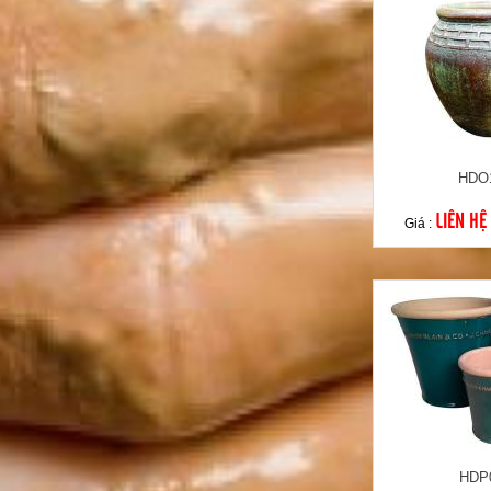
HDO
LIÊN HỆ
Giá :
HDP