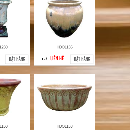
1230
HDO1135
LIÊN HỆ
ĐẶT HÀNG
ĐẶT HÀNG
Giá :
1150
HDO1153