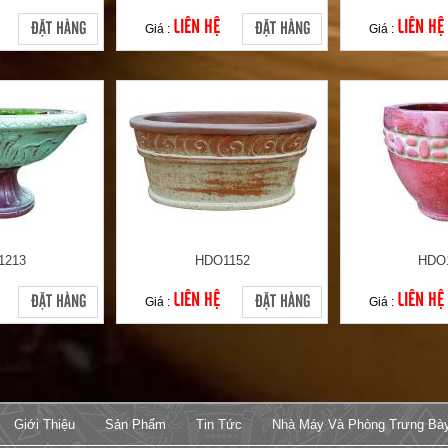
LIÊN HỆ
LIÊN HỆ
ĐẶT HÀNG
ĐẶT HÀNG
Giá :
Giá :
1213
HDO1152
HDO
LIÊN HỆ
LIÊN HỆ
ĐẶT HÀNG
ĐẶT HÀNG
Giá :
Giá :
Giới Thiệu
Sản Phẩm
Tin Tức
Nhà Máy Và Phòng Trưng Bà