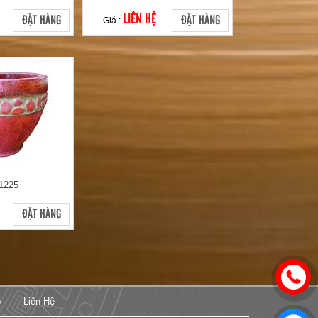
LIÊN HỆ
ĐẶT HÀNG
ĐẶT HÀNG
Giá :
1225
ĐẶT HÀNG
y
Liên Hệ