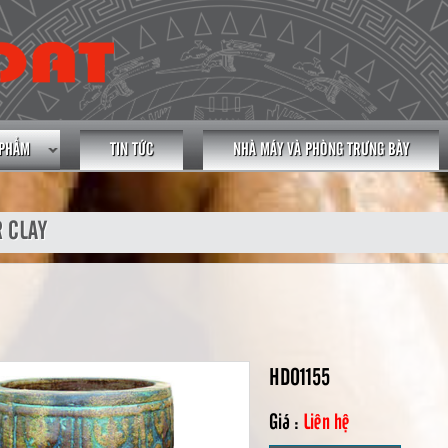
 PHẨM
TIN TỨC
NHÀ MÁY VÀ PHÒNG TRƯNG BÀY
 CLAY
HDO1155
Giá :
Liên hệ