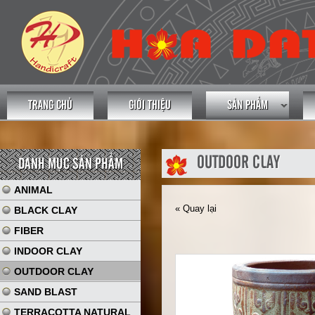
TRANG CHỦ
GIỚI THIỆU
SẢN PHẨM
OUTDOOR CLAY
DANH MỤC SẢN PHẨM
ANIMAL
« Quay lại
BLACK CLAY
FIBER
INDOOR CLAY
OUTDOOR CLAY
SAND BLAST
TERRACOTTA NATURAL