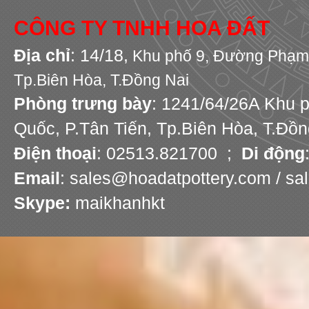
CÔNG TY TNHH HOA ĐẤT
Địa chỉ
: 14/18,
Khu phố 9,
Đường Phạm 
Tp.Biên Hòa, T.Đồng Nai
Phòng trưng bày
: 1241/64/26A Khu 
Quốc, P.Tân Tiến, Tp.Biên Hòa, T.Đồn
Điện thoại
: 02513.821700 ;
Di động
Email
: sales@hoadatpottery.com / s
Skype:
maikhanhkt