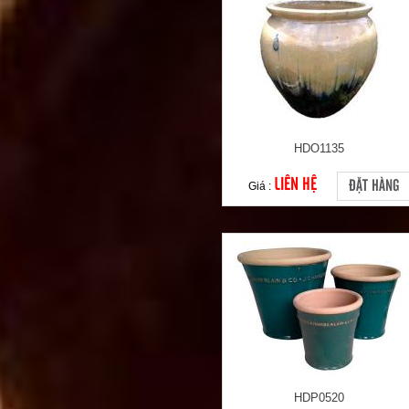
HDO1135
LIÊN HỆ
ĐẶT HÀNG
Giá :
HDP0520