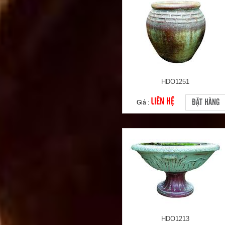
HDO1251
LIÊN HỆ
ĐẶT HÀNG
Giá :
HDO1213