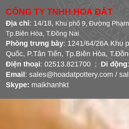
CÔNG TY TNHH HOA ĐẤT
Địa chỉ
: 14/18,
Khu phố 9,
Đường Phạm 
Tp.Biên Hòa, T.Đồng Nai
Phòng trưng bày
: 1241/64/26A Khu 
Quốc, P.Tân Tiến, Tp.Biên Hòa, T.Đồn
Điện thoại
: 02513.821700 ;
Di động
Email
: sales@hoadatpottery.com / s
Skype:
maikhanhkt