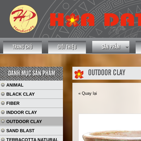
TRANG CHỦ
GIỚI THIỆU
SẢN PHẨM
OUTDOOR CLAY
DANH MỤC SẢN PHẨM
ANIMAL
« Quay lại
BLACK CLAY
FIBER
INDOOR CLAY
OUTDOOR CLAY
SAND BLAST
TERRACOTTA NATURAL