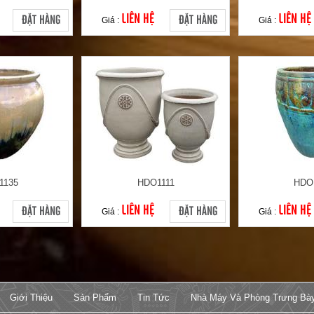
LIÊN HỆ
LIÊN HỆ
ĐẶT HÀNG
ĐẶT HÀNG
Giá :
Giá :
1135
HDO1111
HDO
LIÊN HỆ
LIÊN HỆ
ĐẶT HÀNG
ĐẶT HÀNG
Giá :
Giá :
Giới Thiệu
Sản Phẩm
Tin Tức
Nhà Máy Và Phòng Trưng Bà