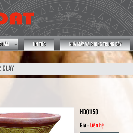
 PHẨM
TIN TỨC
NHÀ MÁY VÀ PHÒNG TRƯNG BÀY
 CLAY
HDO1150
Giá :
Liên hệ