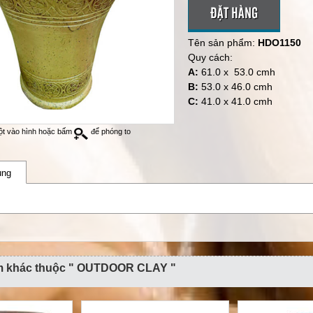
ĐẶT HÀNG
Tên sản phẩm:
HDO1150
Quy cách:
A:
61.0 x 53.0 cmh
B:
53.0 x 46.0 cmh
C:
41.0 x 41.0 cmh
ột vào hình hoặc bấm
để phóng to
ung
m khác thuộc " OUTDOOR CLAY "