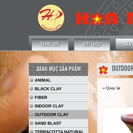
TRANG CHỦ
GIỚI THIỆU
SẢN
OUTDOOR
DANH MỤC SẢN PHẨM
ANIMAL
« Quay lại
BLACK CLAY
FIBER
INDOOR CLAY
OUTDOOR CLAY
SAND BLAST
TERRACOTTA NATURAL