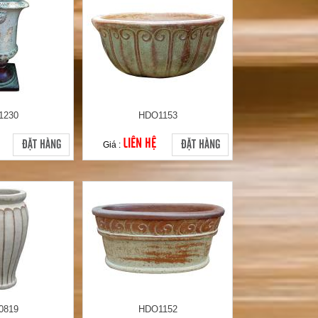
1230
HDO1153
LIÊN HỆ
ĐẶT HÀNG
ĐẶT HÀNG
Giá :
0819
HDO1152