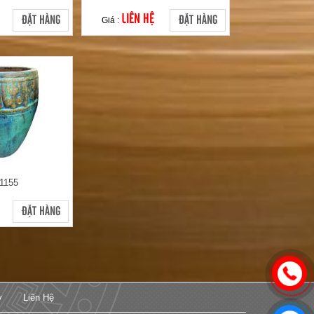
LIÊN HỆ
ĐẶT HÀNG
ĐẶT HÀNG
Giá :
1155
ĐẶT HÀNG
y
Liên Hệ