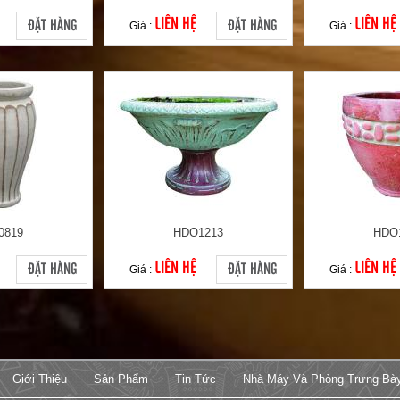
LIÊN HỆ
LIÊN HỆ
ĐẶT HÀNG
ĐẶT HÀNG
Giá :
Giá :
0819
HDO1213
HDO
LIÊN HỆ
LIÊN HỆ
ĐẶT HÀNG
ĐẶT HÀNG
Giá :
Giá :
Giới Thiệu
Sản Phẩm
Tin Tức
Nhà Máy Và Phòng Trưng Bà