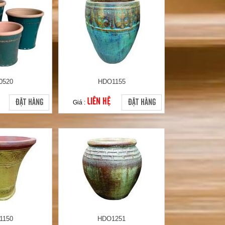
0520
HDO1155
LIÊN HỆ
ĐẶT HÀNG
ĐẶT HÀNG
Giá :
1150
HDO1251