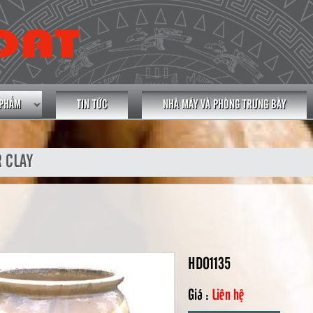
 PHẨM
TIN TỨC
NHÀ MÁY VÀ PHÒNG TRƯNG BÀY
 CLAY
HDO1135
Giá :
Liên hệ