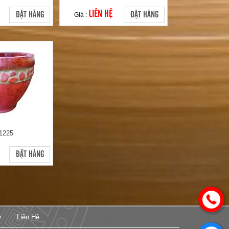
LIÊN HỆ
ĐẶT HÀNG
ĐẶT HÀNG
Giá :
1225
ĐẶT HÀNG
y
Liên Hệ