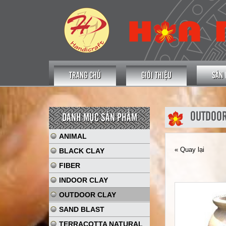
TRANG CHỦ
GIỚI THIỆU
SẢN
OUTDOOR
DANH MỤC SẢN PHẨM
ANIMAL
« Quay lại
BLACK CLAY
FIBER
INDOOR CLAY
OUTDOOR CLAY
SAND BLAST
TERRACOTTA NATURAL