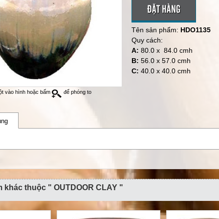
ĐẶT HÀNG
Tên sản phẩm:
HDO1135
Quy cách:
A:
80.0 x 84.0 cmh
B:
56.0 x 57.0 cmh
C:
40.0 x 40.0 cmh
ột vào hình hoặc bấm
để phóng to
ung
m khác thuộc " OUTDOOR CLAY "