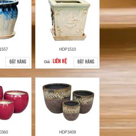
1557
HDP1510
LIÊN HỆ
ĐẶT HÀNG
ĐẶT HÀNG
Giá :
0360
HDP3409