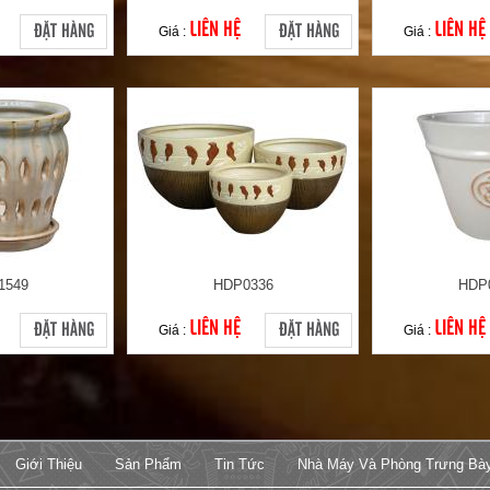
LIÊN HỆ
LIÊN HỆ
ĐẶT HÀNG
ĐẶT HÀNG
Giá :
Giá :
1549
HDP0336
HDP
LIÊN HỆ
LIÊN HỆ
ĐẶT HÀNG
ĐẶT HÀNG
Giá :
Giá :
Giới Thiệu
Sản Phẩm
Tin Tức
Nhà Máy Và Phòng Trưng Bà