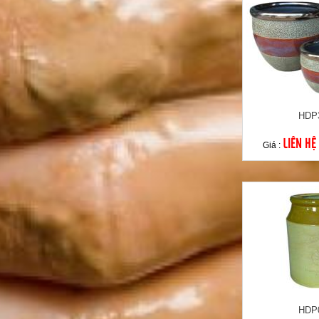
HDP
LIÊN HỆ
Giá :
HDP