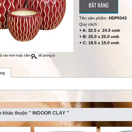
ĐẶT HÀNG
Tên sản phẩm:
HDP0343
Quy cách:
+ A: 32.5 x 24.5 cmh
+ B: 25.0 x 20.0 cmh
+ C: 18.5 x 15.0 cmh
ột vào hình hoặc bấm
để phóng to
ung
 khác thuộc " INDOOR CLAY "