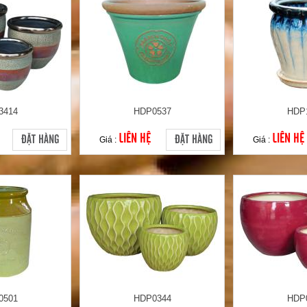
3414
HDP0537
HDP
LIÊN HỆ
LIÊN HỆ
ĐẶT HÀNG
ĐẶT HÀNG
Giá :
Giá :
0501
HDP0344
HDP