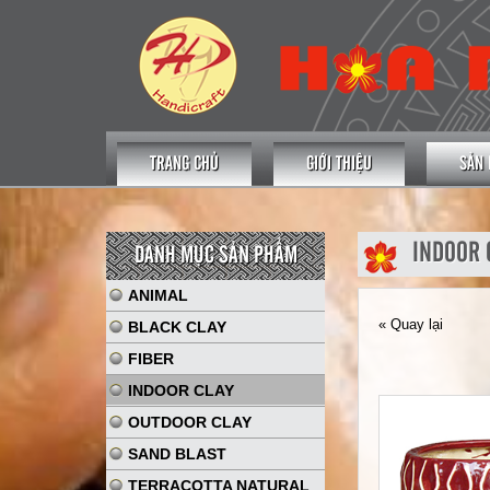
TRANG CHỦ
GIỚI THIỆU
SẢN
INDOOR 
DANH MỤC SẢN PHẨM
ANIMAL
« Quay lại
BLACK CLAY
FIBER
INDOOR CLAY
OUTDOOR CLAY
SAND BLAST
TERRACOTTA NATURAL