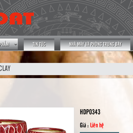
 PHẨM
TIN TỨC
NHÀ MÁY VÀ PHÒNG TRƯNG BÀY
CLAY
HDP0343
Giá :
Liên hệ