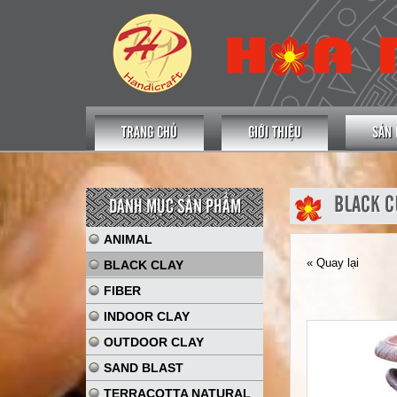
TRANG CHỦ
GIỚI THIỆU
SẢN
BLACK C
DANH MỤC SẢN PHẨM
ANIMAL
« Quay lại
BLACK CLAY
FIBER
INDOOR CLAY
OUTDOOR CLAY
SAND BLAST
TERRACOTTA NATURAL