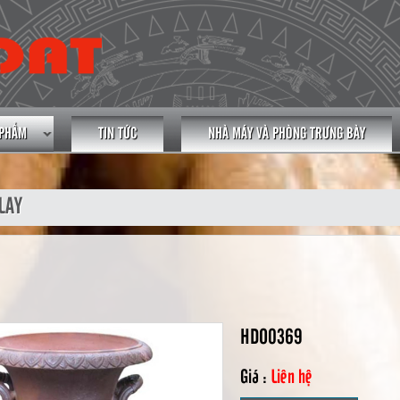
 PHẨM
TIN TỨC
NHÀ MÁY VÀ PHÒNG TRƯNG BÀY
LAY
HDO0369
Giá :
Liên hệ