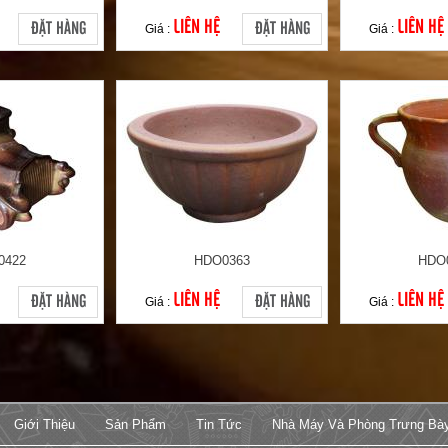
LIÊN HỆ
LIÊN HỆ
ĐẶT HÀNG
ĐẶT HÀNG
Giá :
Giá :
0422
HDO0363
HDO
LIÊN HỆ
LIÊN HỆ
ĐẶT HÀNG
ĐẶT HÀNG
Giá :
Giá :
Giới Thiệu
Sản Phẩm
Tin Tức
Nhà Máy Và Phòng Trưng Bà