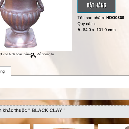
ĐẶT HÀNG
Tên sản phẩm:
HDO0369
Quy cách:
A:
84.0 x 101.0 cmh
ột vào hình hoặc bấm
để phóng to
ung
m khác thuộc " BLACK CLAY "