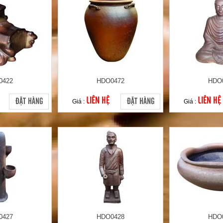
0422
HDO0472
HDO
LIÊN HỆ
LIÊN HỆ
ĐẶT HÀNG
ĐẶT HÀNG
Giá :
Giá :
0427
HDO0428
HDO