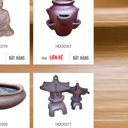
0379
HDO0357
LIÊN HỆ
ĐẶT HÀNG
ĐẶT HÀNG
Giá :
0359
HDO0377