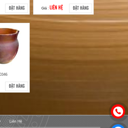
LIÊN HỆ
ĐẶT HÀNG
ĐẶT HÀNG
Giá :
0346
ĐẶT HÀNG
y
Liên Hệ